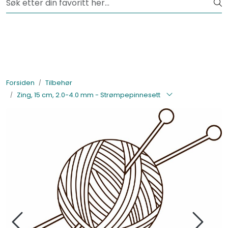
Skip to main content
Fri frakt fra kr 1200,-
Lagertømming
Garnpakker
Forsiden
Tilbehør
Zing, 15 cm, 2.0-4.0 mm - Strømpepinnesett
Garn
Tilbehør
Bøker
Kolleksjoner