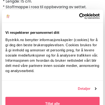
* Lengde: 15 cm.
* Stoffmappe i rosa til oppbevaring av settet.
Tips: Et billig, nikkelfri og fargerikt sett med
strikkepinner som er perfekt å gi til noen du er glad i.
Vi respekterer personvernet ditt
ANBEFALT FOR DEG
Bystrikk.no benytter informasjonskapsler (cookies) for å
gi deg den beste brukeropplevelsen. Cookies brukes for
å gi innhold og annonser et personlig preg, for å levere
sosiale mediefunksjoner og for å analysere trafikken vår.
Informasjonen om hvordan du bruker nettstedet vårt blir
delt med våre partnere innen sosiale medier, annonsering
og analysearbeid.
Detaljer
Tillat alle