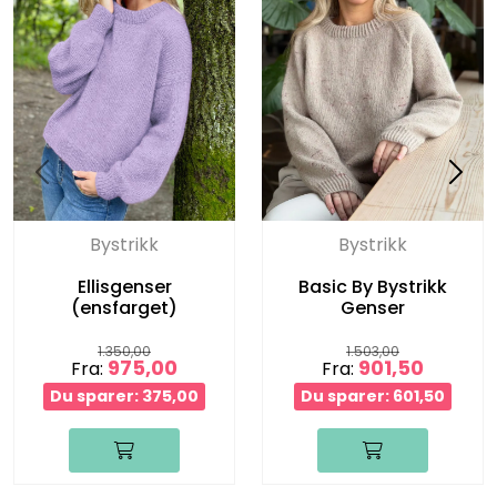
Bystrikk
Bystrikk
Ellisgenser
Basic By Bystrikk
(ensfarget)
Genser
1.350,00
1.503,00
975,00
901,50
Fra:
Fra:
Du sparer: 375,00
Du sparer: 601,50