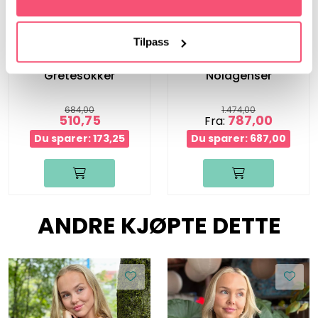
Bystrikk
Bystrikk
Tilpass
Gretesokker
Nolagenser
684,00
1.474,00
510,75
787,00
Fra:
Du sparer: 173,25
Du sparer: 687,00
ANDRE KJØPTE DETTE