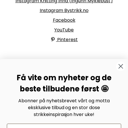
Instagram Knitting Inna (Ingunn Myklebust)
Instagram Bystrikk.no
Facebook
YouTube
Pinterest
BYSTRIKK-FORUMET
Få vite om nyheter og de
Bli medlem av Bystrikk-forumet vårt på Facebook og
møt både designere og teststrikkere, samt 31.000
beste tilbudene først 🤩
andre Bystrikkere som deler erfaringer, bilder og
inspirasjon.
Abonner på nyhetsbrevet vårt og motta
eksklusive tilbud og en stor dose
Bli medlem her.
strikkeinspirasjon hver uke!