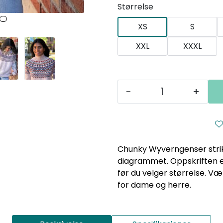
Størrelse
XS
S
XXL
XXXL
-
+
Chunky Wyverngenser strik
diagrammet. Oppskriften er
før du velger størrelse. Væ
for dame og herre.