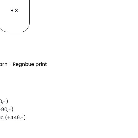
+ 3
garn - Regnbue print
0,-)
+80,-)
ic (+449,-)