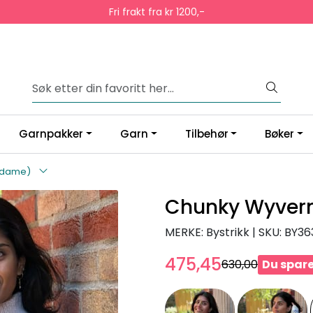
Fri frakt fra kr 1200,-
Garnpakker
Garn
Tilbehør
Bøker
(dame)
Chunky Wyver
MERKE: Bystrikk
|
SKU:
BY36
475,45
630,00
Du spare