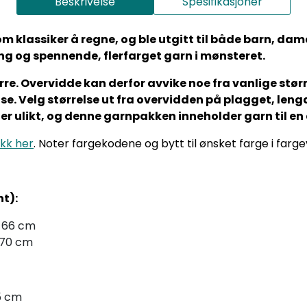
Beskrivelse
Spesifikasjoner
 klassiker å regne, og ble utgitt til både barn, dame 
ing og spennende, flerfarget garn i mønsteret.
rre. Overvidde kan derfor avvike noe fra vanlige større
se. Velg størrelse ut fra overvidden på plagget, len
er ulikt, og denne garnpakken inneholder garn til e
ikk her
. Noter fargekodene og bytt til ønsket farge i farg
nt):
- 66 cm
- 70 cm
5 cm