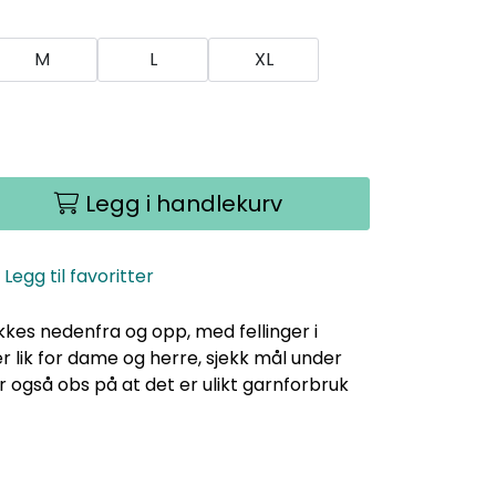
M
L
XL
Legg i handlekurv
Legg til favoritter
kes nedenfra og opp, med fellinger i
 lik for dame og herre, sjekk mål under
r også obs på at det er ulikt garnforbruk