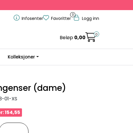
0
Infosenter
Favoritter
Logg inn
0
Beløp
0,00
Kolleksjoner
ngenser (dame)
3-01-XS
r: 154,55