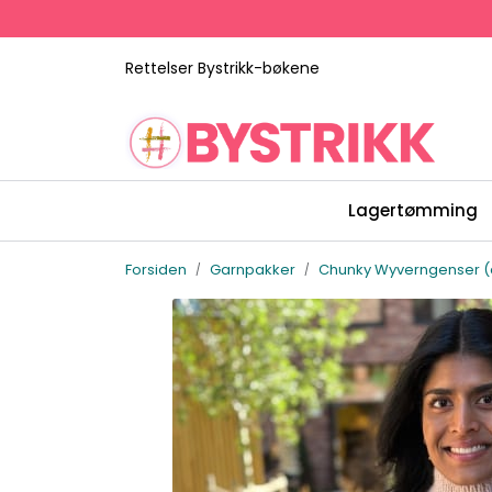
Skip to main content
Rettelser Bystrikk-bøkene
Lagertømming
Forsiden
Garnpakker
Chunky Wyverngenser 