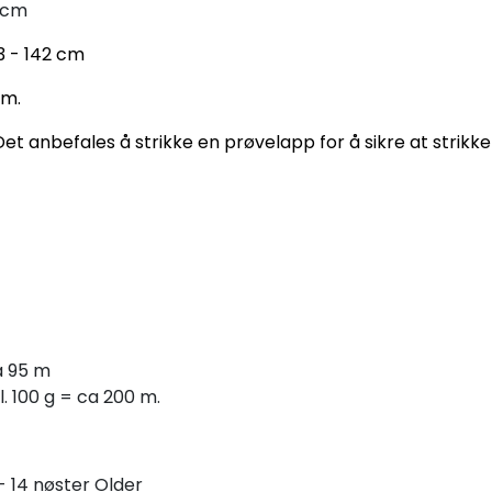
0 cm
33 - 142 cm
cm.
et anbefales å strikke en prøvelapp for å sikre at strikkef
ca 95 m
ll. 100 g = ca 200 m.
 - 14 nøster Older