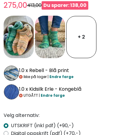
275,00
413,00
Du sparer: 138,00
+ 2
1.0 x
Rebell - Blå print
Ikke på lager |
Endre farge
1.0 x
Kidsilk Erle - Kongeblå
UTGÅTT |
Endre farge
Velg alternativ:
UTSKRIFT (inkl pdf) (+90,-)
Digital oppskrift (pdf) (+70,-)