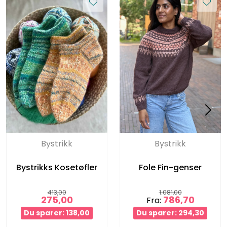
Bystrikk
Bystrikk
Bystrikks Kosetøfler
Fole Fin-genser
413,00
1.081,00
275,00
786,70
Fra:
Du sparer: 138,00
Du sparer: 294,30