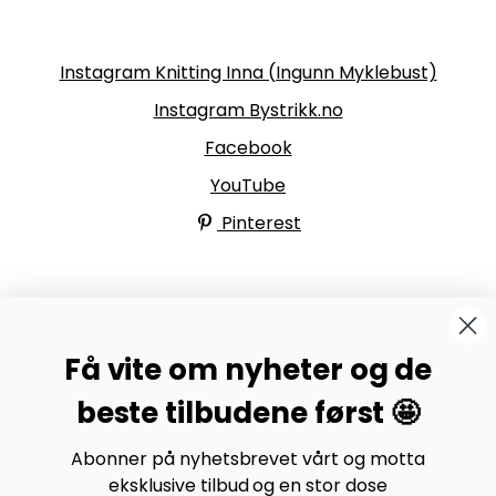
Følg oss
Instagram Knitting Inna (Ingunn Myklebust)
Instagram Bystrikk.no
Facebook
YouTube
Pinterest
BYSTRIKK-FORUMET
Få vite om nyheter og de
Bli medlem av Bystrikk-forumet vårt på Facebook og
møt både designere og teststrikkere, samt 31.000
beste tilbudene først 🤩
andre Bystrikkere som deler erfaringer, bilder og
inspirasjon.
Abonner på nyhetsbrevet vårt og motta
eksklusive tilbud og en stor dose
Bli medlem her.