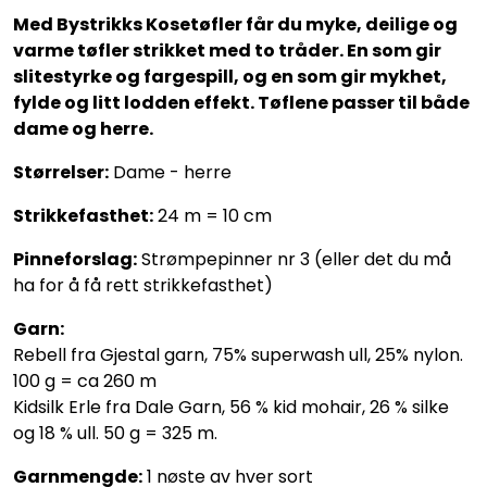
Med Bystrikks Kosetøfler får du myke, deilige og
varme tøfler strikket med to tråder. En som gir
slitestyrke og fargespill, og en som gir mykhet,
fylde og litt lodden effekt. Tøflene passer til både
dame og herre.
Størrelser:
Dame - herre
Strikkefasthet:
24 m = 10 cm
Pinneforslag:
Strømpepinner nr 3 (eller det du må
ha for å få rett strikkefasthet)
Garn:
Rebell fra Gjestal garn, 75% superwash ull, 25% nylon.
100 g = ca 260 m
Kidsilk Erle fra Dale Garn, 56 % kid mohair, 26 % silke
og 18 % ull. 50 g = 325 m.
Garnmengde:
1 nøste av hver sort