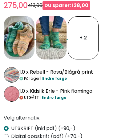
275,00
413,00
Du sparer: 138,00
+ 2
1.0 x
Rebell - Rosa/Blågrå print
På lager |
Endre farge
1.0 x
Kidsilk Erle - Pink flamingo
UTGÅTT |
Endre farge
Velg alternativ:
UTSKRIFT (inkl pdf) (+90,-)
Digital oppskrift (pdf) (+70,-)