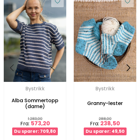
Bystrikk
Bystrikk
Alba Sommertopp
Granny-lester
(dame)
1.283,00
288,00
573,20
238,50
Fra:
Fra:
Du sparer: 709,80
Du sparer: 49,50