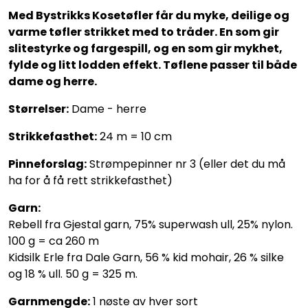
Med Bystrikks Kosetøfler får du myke, deilige og
varme tøfler strikket med to tråder. En som gir
slitestyrke og fargespill, og en som gir mykhet,
fylde og litt lodden effekt. Tøflene passer til både
dame og herre.
Størrelser:
Dame - herre
Strikkefasthet:
24 m = 10 cm
Pinneforslag:
Strømpepinner nr 3 (eller det du må
ha for å få rett strikkefasthet)
Garn:
Rebell fra Gjestal garn, 75% superwash ull, 25% nylon.
100 g = ca 260 m
Kidsilk Erle fra Dale Garn, 56 % kid mohair, 26 % silke
og 18 % ull. 50 g = 325 m.
Garnmengde:
1 nøste av hver sort