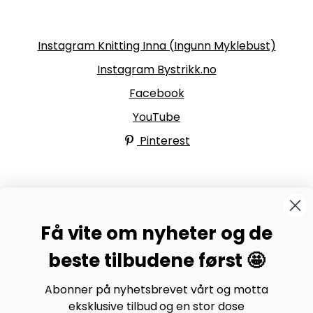
Følg oss
Instagram Knitting Inna (Ingunn Myklebust)
Instagram Bystrikk.no
Facebook
YouTube
Pinterest
BYSTRIKK-FORUMET
Få vite om nyheter og de
Bli medlem av Bystrikk-forumet vårt på Facebook og
møt både designere og teststrikkere, samt 31.000
beste tilbudene først 🤩
andre Bystrikkere som deler erfaringer, bilder og
inspirasjon.
Abonner på nyhetsbrevet vårt og motta
eksklusive tilbud og en stor dose
Bli medlem her.