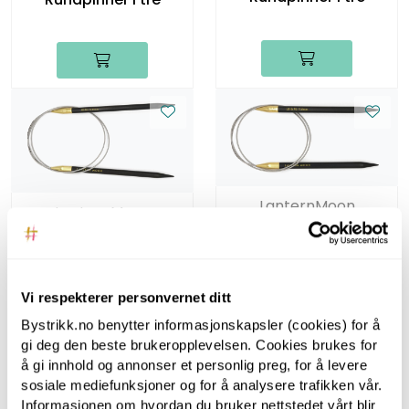
LanternMoon
LanternMoon
Lantern Moon, 80 cm,
Lantern Moon, 80 cm,
7.00 mm -
6.00 mm -
Rundpinner i tre
Rundpinner i tre
Vi respekterer personvernet ditt
Bystrikk.no benytter informasjonskapsler (cookies) for å
gi deg den beste brukeropplevelsen. Cookies brukes for
å gi innhold og annonser et personlig preg, for å levere
sosiale mediefunksjoner og for å analysere trafikken vår.
Informasjonen om hvordan du bruker nettstedet vårt blir