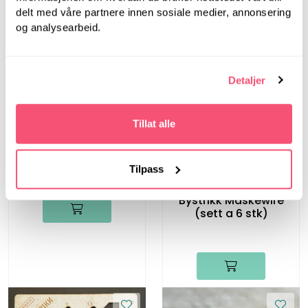
delt med våre partnere innen sosiale medier, annonsering
og analysearbeid.
Detaljer
Bystrikk
Tillat alle
Bystrikk Målebånd
(Rosa)
Tilpass
Bystrikk
Bystrikk Maskewire
(sett a 6 stk)