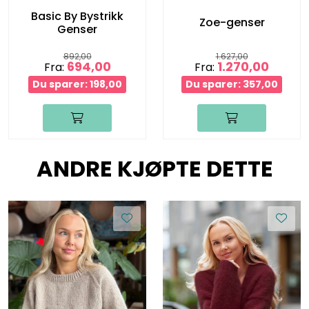
Basic By Bystrikk
Zoe-genser
Genser
892,00
1.627,00
694,00
1.270,00
Fra:
Fra:
Du sparer: 198,00
Du sparer: 357,00
ANDRE KJØPTE DETTE