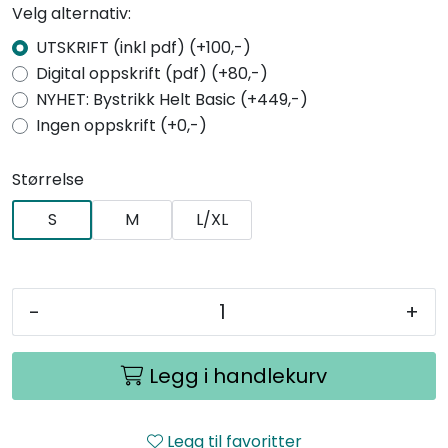
Velg alternativ:
UTSKRIFT (inkl pdf) (+100,-)
Digital oppskrift (pdf) (+80,-)
NYHET: Bystrikk Helt Basic (+449,-)
Ingen oppskrift (+0,-)
Størrelse
S
M
L/XL
-
+
Legg i handlekurv
Legg til favoritter