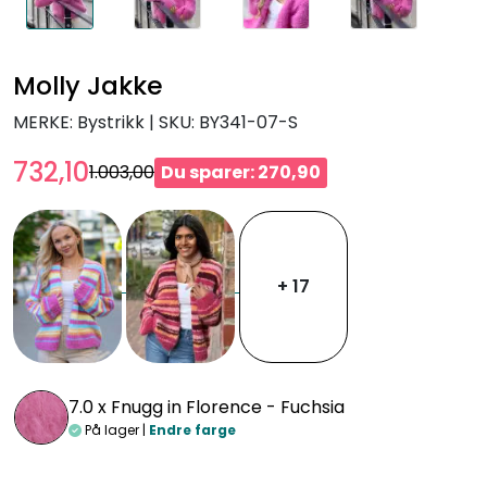
Molly Jakke
MERKE: Bystrikk
|
SKU:
BY341-07-S
732,10
1.003,00
Du sparer: 270,90
+ 17
7.0 x
Fnugg in Florence - Fuchsia
På lager |
Endre farge