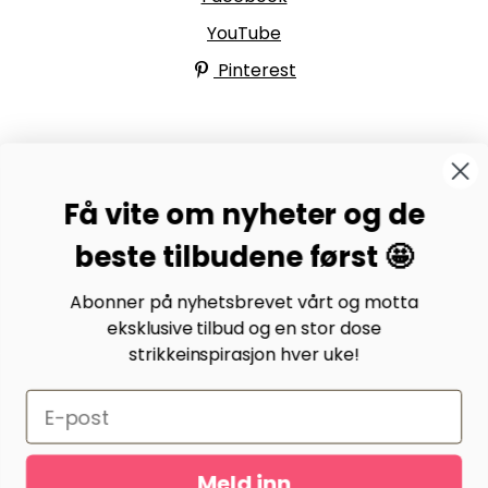
YouTube
Pinterest
BYSTRIKK-FORUMET
Få vite om nyheter og de
Bli medlem av Bystrikk-forumet vårt på Facebook og
møt både designere og teststrikkere, samt 31.000
beste tilbudene først 🤩
andre Bystrikkere som deler erfaringer, bilder og
inspirasjon.
Abonner på nyhetsbrevet vårt og motta
eksklusive tilbud og en stor dose
Bli medlem her.
strikkeinspirasjon hver uke!
Meld inn