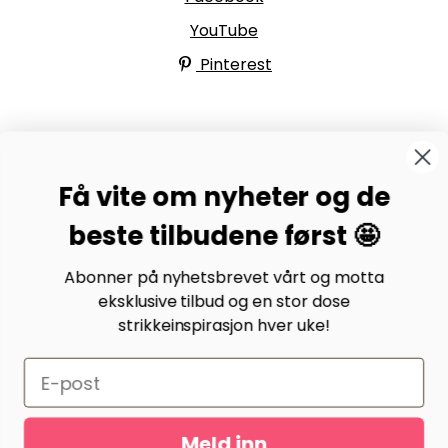
YouTube
Pinterest
BYSTRIKK-FORUMET
Få vite om nyheter og de
Bli medlem av Bystrikk-forumet vårt på Facebook og
møt både designere og teststrikkere, samt 31.000
beste tilbudene først 🤩
andre Bystrikkere som deler erfaringer, bilder og
inspirasjon.
Abonner på nyhetsbrevet vårt og motta
eksklusive tilbud og en stor dose
Bli medlem her.
strikkeinspirasjon hver uke!
Meld inn