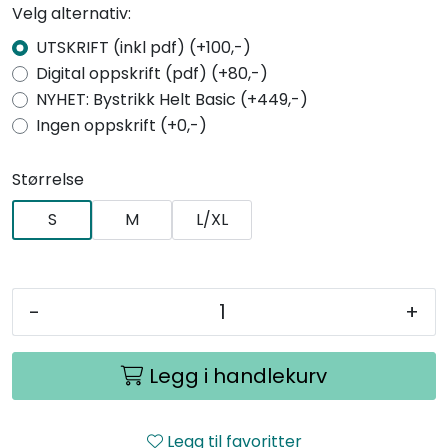
Velg alternativ:
UTSKRIFT (inkl pdf) (+100,-)
Digital oppskrift (pdf) (+80,-)
NYHET: Bystrikk Helt Basic (+449,-)
Ingen oppskrift (+0,-)
Størrelse
S
M
L/XL
-
+
Legg i handlekurv
Legg til favoritter