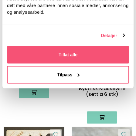
delt med våre partnere innen sosiale medier, annonsering
og analysearbeid.
Detaljer
Bystrikk
Tillat alle
Bystrikk Målebånd
(Rosa)
Tilpass
Bystrikk
Bystrikk Maskewire
(sett a 6 stk)