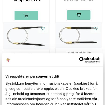
LanternMoon
LanternMoon
Lantern Moon, 80 cm,
Lantern Moon, 80 cm,
7.00 mm -
6.00 mm -
Rundpinner i tre
Rundpinner i tre
Vi respekterer personvernet ditt
Bystrikk.no benytter informasjonskapsler (cookies) for å
gi deg den beste brukeropplevelsen. Cookies brukes for
å gi innhold og annonser et personlig preg, for å levere
sosiale mediefunksjoner og for å analysere trafikken vår.
Informasjonen om hvordan du bruker nettstedet vårt blir