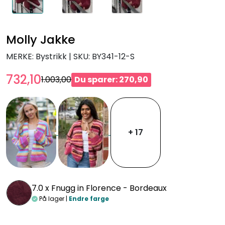
Molly Jakke
MERKE: Bystrikk
|
SKU:
BY341-12-S
732,10
1.003,00
Du sparer: 270,90
+ 17
7.0 x
Fnugg in Florence - Bordeaux
På lager |
Endre farge