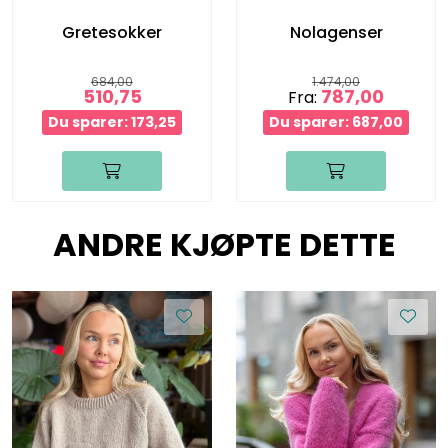
Gretesokker
Nolagenser
684,00
1.474,00
510,75
787,00
Fra:
Du sparer: 173,25
Du sparer: 687,00
ANDRE KJØPTE DETTE