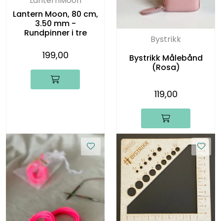
LanternMoon
Lantern Moon, 80 cm,
3.50 mm -
Rundpinner i tre
Bystrikk
199,00
Bystrikk Målebånd
(Rosa)
119,00