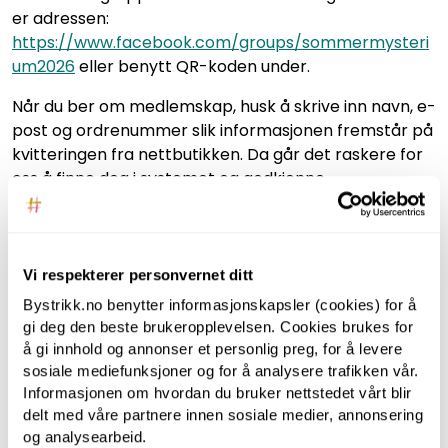
er adressen:
https://www.facebook.com/groups/sommermysteri
um2026
eller benytt QR-koden under.
Når du ber om medlemskap, husk å skrive inn navn, e-
post og ordrenummer slik informasjonen fremstår på
kvitteringen fra nettbutikken. Da går det raskere for
oss å finne deg i systemet og godkjenne
medlemskapet.
Ønsker du å kjøpe deltakelse uten garn? Da finner du
det her:
https://www.bystrikk.no/by-mysterium-kun-
Vi respekterer personvernet ditt
deltakelse
Bystrikk.no benytter informasjonskapsler (cookies) for å
gi deg den beste brukeropplevelsen. Cookies brukes for
å gi innhold og annonser et personlig preg, for å levere
Tilbehørsprodukter
sosiale mediefunksjoner og for å analysere trafikken vår.
Informasjonen om hvordan du bruker nettstedet vårt blir
delt med våre partnere innen sosiale medier, annonsering
og analysearbeid.