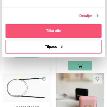
LanternMoon
Detaljer
Lantern Moon, 20 cm,
3.50 mm -
LanternMoon
Strømpepinner i tre
Tillat alle
Lantern Moon, 60 cm,
3.50 mm -
249,00
Rundpinner i tre
Tilpass
199,00